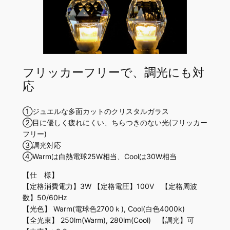
フリッカーフリーで、調光にも対
応
①ジュエルな多面カットのクリスタルガラス
②目に優しく疲れにくい、ちらつきのない光(フリッカー
フリー)
③調光対応
➃Warmは白熱電球25W相当、Coolは30W相当
【仕 様】
【定格消費電力】3W 【定格電圧】100V 【定格周波
数】50/60Hz
【光色】 Warm(電球色2700ｋ), Cool(白色4000k)
【全光束】 250lm(Warm), 280lm(Cool) 【調光】可