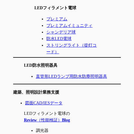
LEDフィラメント電球
プレミアム
プレミアムイミュニティ
シャンデリア球
防水LED電球
ストリングライト（提灯コ
ード）
LED防水照明器具
直管形LEDランプ用防水防塵照明器具
建築、照明設計業務支援
図面CAD/IESデータ
LEDフィラメント電球の
Review
（性能検証）
Blog
調光器