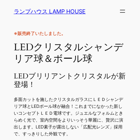
内
ランプハウス LAMP HOUSE
容
を
ス
※販売終了いたしました。
キ
LEDクリスタルシャンデ
ッ
リア球＆ボール球
プ
LEDブリリアントクリスタル
が新
登場！
多面カットを施したクリスタルガラスにＬＥＤシャンデ
リア球とLEDボール球が融合！これまでになかった新し
いコンセプトＬＥＤ電球です。ジュエルなフォルムとき
らめく光で、室内空間をよりいっそう華麗に、贅沢に演
出します。LED素子が露出しない「広配光レンズ」採用
で、すっきりした外観です。